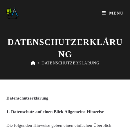
Zum
Inhalt
MENÜ
springen
DATENSCHUTZERKLÄRU
NG
>
DATENSCHUTZERKLÄRUNG
Datenschutzerklärung
1. Datenschutz auf einen Blick
Allgemeine Hinweise
Die folgenden Hinweise geben einen einfachen Überblick